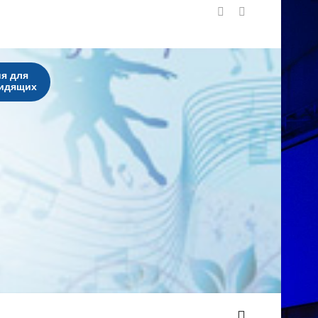
я для
идящих