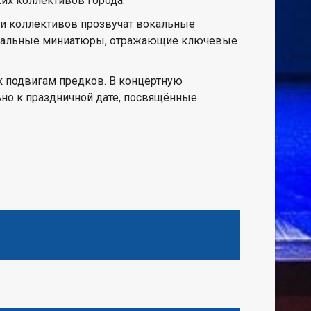
ких коллективов города.
ии коллективов прозвучат вокальные
еатральные миниатюры, отражающие ключевые
к подвигам предков. В концертную
ьно к праздничной дате, посвящённые