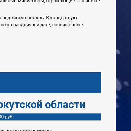
еатральные миниатюры, отражающие ключевые
к подвигам предков. В концертную
ьно к праздничной дате, посвящённые
ркутской области
00 руб.