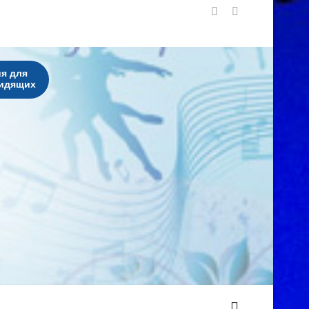
я для
идящих