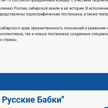
к-АРТ» состоится праздничный концерт с участием творчес
личию России, сибирской земле и её истории. В исполнен
т представлены хореографические постановки, а также т
сибирского края, преемственность поколений и уважение 
коллективов, так и новые постановки, созданные специал
ю страны.
 Русские Бабки"