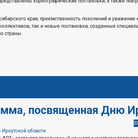
т представлены хореографические постановки, а также т
сибирского края, преемственность поколений и уважение 
коллективов, так и новые постановки, созданные специал
ю страны.
амма, посвященная Дню И
3