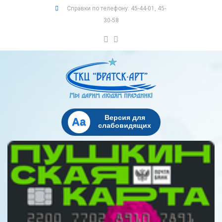
Справки по телефону: 45-44-01, 45-
30-58
Версия для
Aa
слабовидящих