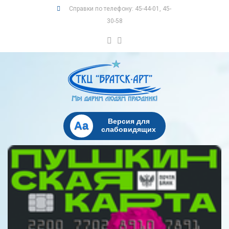
Справки по телефону: 45-44-01, 45-
30-58
Версия для
Aa
слабовидящих