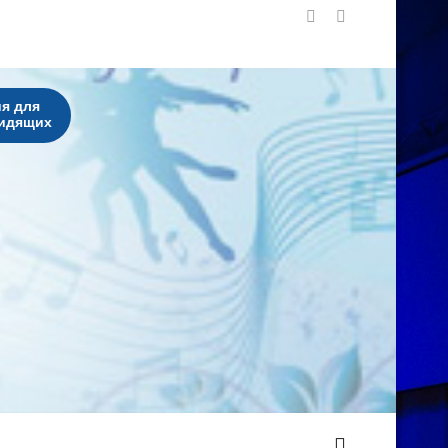
я для
идящих