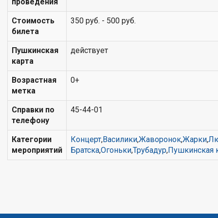
проведения
Стоимость
350 руб. - 500 руб.
билета
Пушкинская
действует
карта
Возрастная
0+
метка
Справки по
45-44-01
телефону
Категории
Концерт
,
Василики
,
Жаворонок
,
Жарки
,
Л
мероприятий
Братска
,
Огоньки
,
Трубадур
,
Пушкинская 