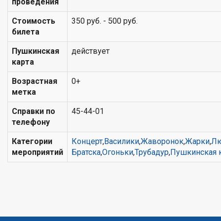
проведения
Стоимость
350 руб. - 500 руб.
билета
Пушкинская
действует
карта
Возрастная
0+
метка
Справки по
45-44-01
телефону
Категории
Концерт
,
Василики
,
Жаворонок
,
Жарки
,
Л
мероприятий
Братска
,
Огоньки
,
Трубадур
,
Пушкинская 