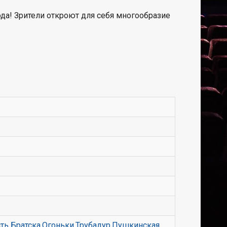
ода! Зрители откроют для себя многообразие
ть Братска
,
Огоньки
,
Трубадур
,
Пушкинская