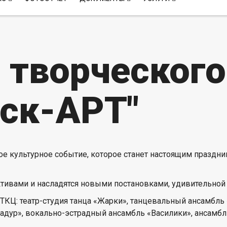
 творческого
тск-АРТ"
ое культурное событие, которое станет настоящим праздни
ктивами и насладятся новыми постановками, удивительно
ТКЦ: театр-студия танца «Жарки», танцевальный ансамбль 
бадур», вокально-эстрадный ансамбль «Василики», ансамб