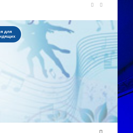
я для
идящих