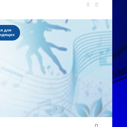
я для
идящих