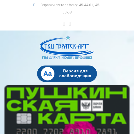
Справки по телефону: 45-44-01, 45-
30-58
Версия для
Aa
слабовидящих