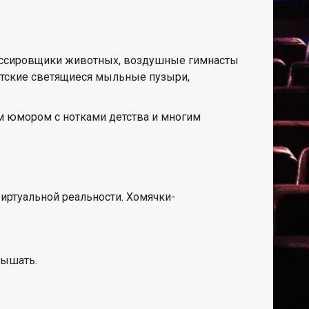
рессировщики животных, воздушные гимнасты
антские светящиеся мыльные пузыри,
м юмором с нотками детства и многим
виртуальной реальности. Хомячки-
лышать.