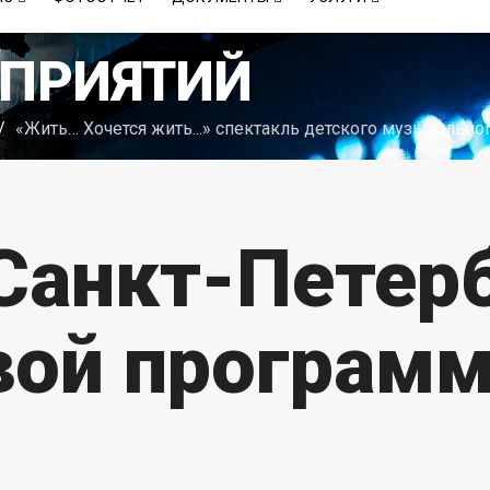
ПРИЯТИЙ
«Жить… Хочется жить...» спектакль детского музыкальног
Санкт-Петер
овой програм