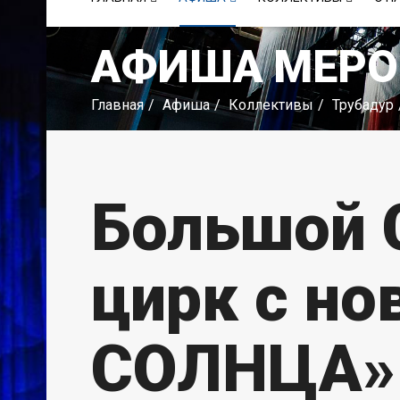
АФИША МЕРО
Главная
Афиша
Коллективы
Трубадур
Большой 
цирк с н
СОЛНЦА»