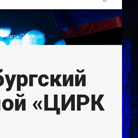
о театра "Трубадур"
бургский
мой «ЦИРК