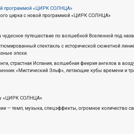
кого цирка с новой программой «ЦИРК СОЛНЦА»
в чудесное путешествие по волшебной Вселенной под наз
стюмированный спектакль с исторической сюжетной линие
азные эпохи.
нги, страстная Испания, волшебная феерия ангелов в воз
венник «Мистический Эльф», летающие кубы времени и тр
шоу «ЦИРК СОЛНЦА»
нии — темп, музыка, спецэффекты, огромное количество св