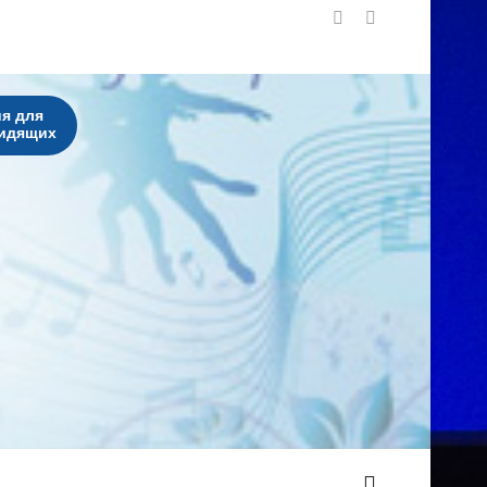
я для
идящих