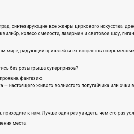
град, синтезирующие все жанры циркового искусства: д
эквилибр, колесо смелости, лазермен и световое шоу, гиг
ом мире, радующий зрителей всех возрастов современны
йтись без розыгрыша суперпризов?
, проявив фантазию.
а — настоящего живого волнистого попугайчика или очки 
 приходите к нам. Лучше один раз увидеть, чем сто раз ус
ления места.