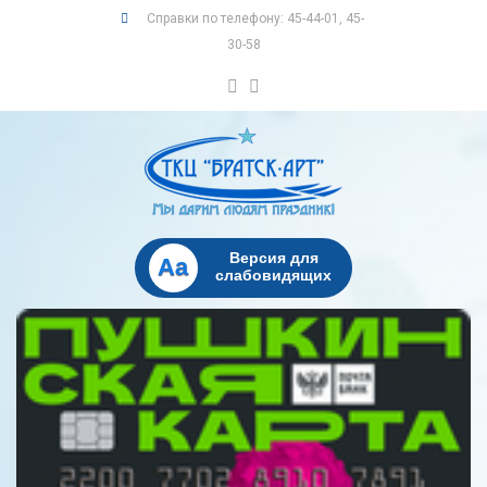
Справки по телефону: 45-44-01, 45-
30-58
Версия для
Aa
слабовидящих