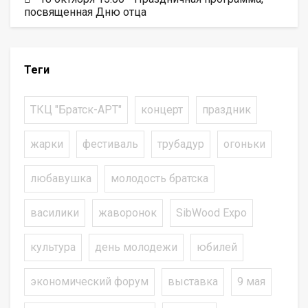
посвященная Дню отца
Теги
ТКЦ "Братск-АРТ"
концерт
праздник
жарки
фестиваль
трубадур
огоньки
любавушка
молодость братска
василики
жаворонок
SibWood Expo
культура
день молодежи
юбилей
экономический форум
выставка
9 мая