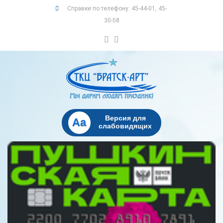
Справки по телефону: 45-44-01, 45-
30-58
Версия для
Aa
слабовидящих