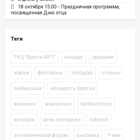
18 октября 15:00 - Праздничная программа,
посвященная Дню отца
Теги
ТКЦ "Братск-АРТ"
концерт
праздник
жарки
фестиваль
трубадур
огоньки
любавушка
молодость братска
василики
жаворонок
SibWood Expo
культура
день молодежи
юбилей
экономический форум
выставка
9 мая