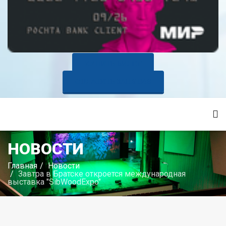
КУПИТЬ БИЛЕТ
ОПЛАТИТЬ ЗАНЯТИЯ
НОВОСТИ
Главная
Новости
Завтра в Братске откроется международная
выставка "SibWoodExpo"