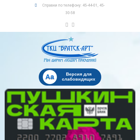
Справки по телефону: 45-44-01, 45-
30-58
Версия для
Aa
слабовидящих