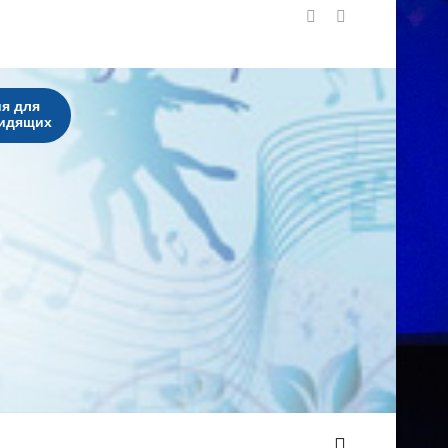
я для
идящих