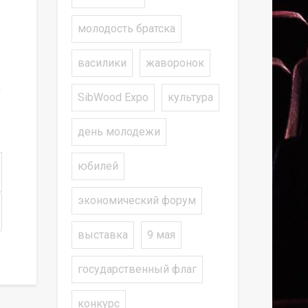
молодость братска
василики
жаворонок
о
SibWood Expo
культура
день молодежи
юбилей
экономический форум
выставка
9 мая
государственный флаг
конкурс