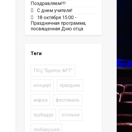
Поздравляем!!!
С днем учителя!
18 октября 15:00 -
Праздничная программа,
посвященная Дню отца
Теги
ТКЦ "Братск-АРТ"
концерт
праздник
жарки
фестиваль
трубадур
огоньки
любавушка