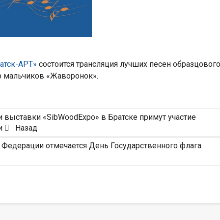
ратск-АРТ»
состоится трансляция лучших песен образцовог
р мальчиков «Жаворонок».
 выставки «SibWoodExpo» в Братске примут участие
ии
Назад
й Федерации отмечается День Государственного флага