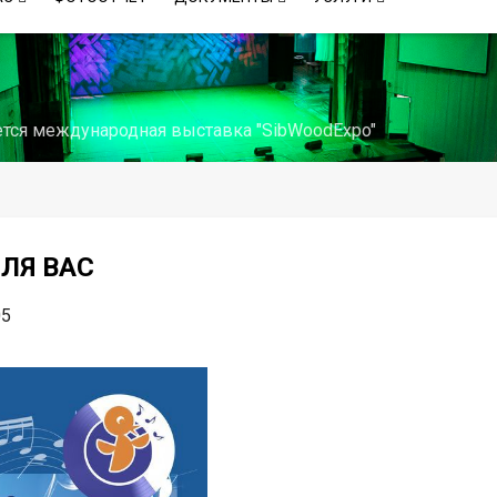
ется международная выставка "SibWoodExpo"
ЛЯ ВАС
05