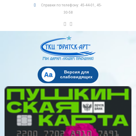
Справки по телефону: 45-44-01, 45-
30-58
Версия для
Aa
слабовидящих