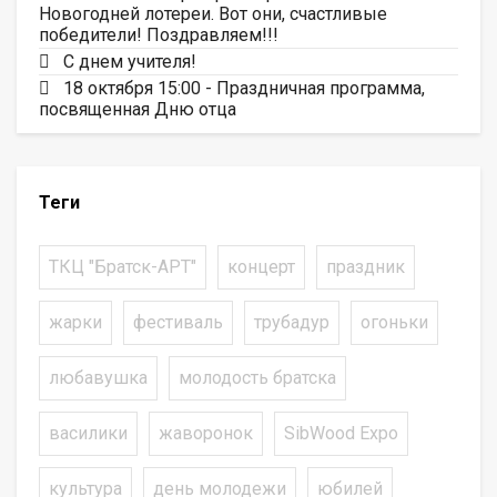
Новогодней лотереи. Вот они, счастливые
победители! Поздравляем!!!
С днем учителя!
18 октября 15:00 - Праздничная программа,
посвященная Дню отца
Теги
ТКЦ "Братск-АРТ"
концерт
праздник
жарки
фестиваль
трубадур
огоньки
любавушка
молодость братска
василики
жаворонок
SibWood Expo
культура
день молодежи
юбилей