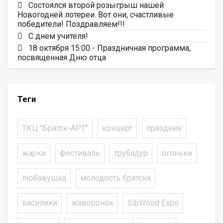
Состоялся второй розыгрыш нашей
Новогодней лотереи. Вот они, счастливые
победители! Поздравляем!!!
С днем учителя!
18 октября 15:00 - Праздничная программа,
посвященная Дню отца
Теги
ТКЦ "Братск-АРТ"
концерт
праздник
жарки
фестиваль
трубадур
огоньки
любавушка
молодость братска
василики
жаворонок
SibWood Expo