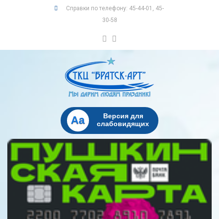
Справки по телефону: 45-44-01, 45-
30-58
Версия для
Aa
слабовидящих