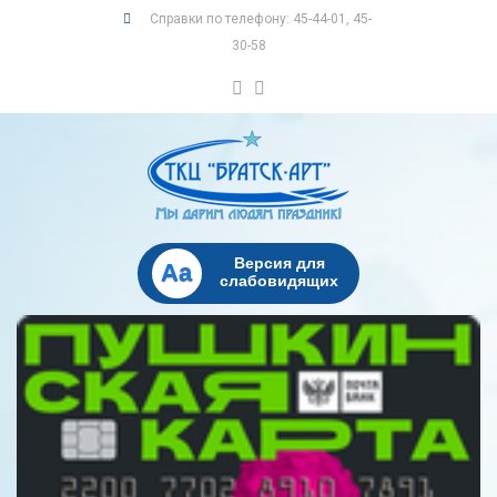
Справки по телефону: 45-44-01, 45-
30-58
Версия для
Aa
слабовидящих