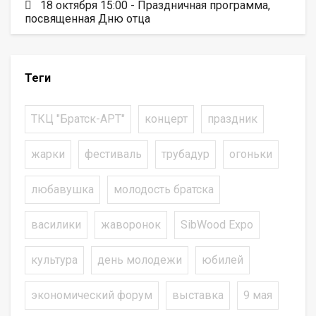
18 октября 15:00 - Праздничная программа,
посвященная Дню отца
Теги
ТКЦ "Братск-АРТ"
концерт
праздник
жарки
фестиваль
трубадур
огоньки
любавушка
молодость братска
василики
жаворонок
SibWood Expo
культура
день молодежи
юбилей
экономический форум
выставка
9 мая