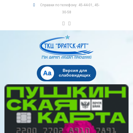
Справки по телефону: 45-44-01, 45-
30-58
Версия для
Aa
слабовидящих