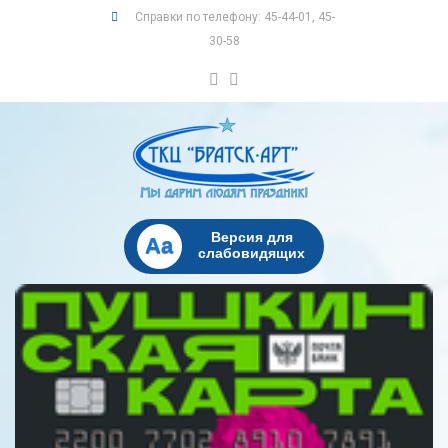
Справки по телефону: 45-44-01, 45-
30-58
Версия для
Aa
слабовидящих