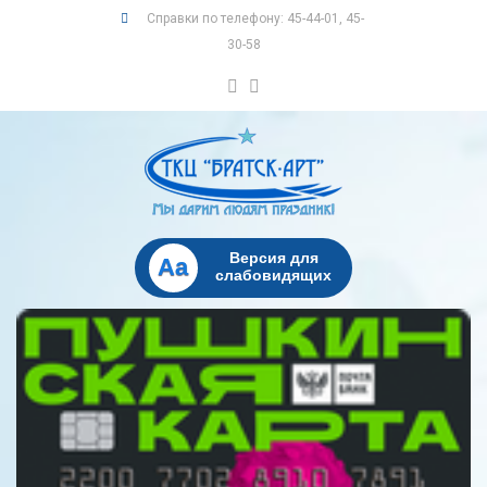
Справки по телефону: 45-44-01, 45-
30-58
Версия для
Aa
слабовидящих