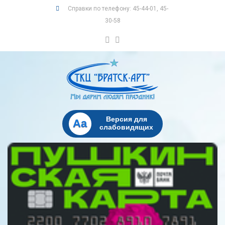
Справки по телефону: 45-44-01, 45-
30-58
Версия для
Aa
слабовидящих